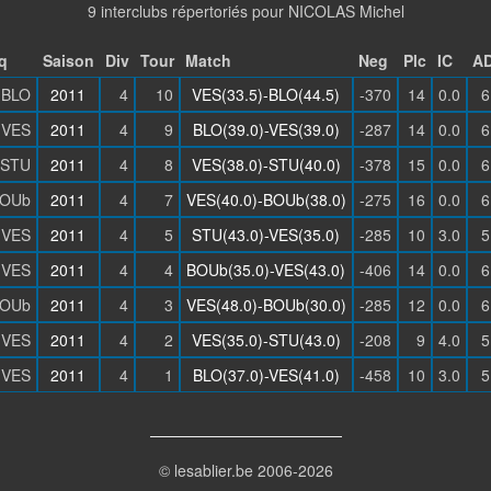
9 interclubs répertoriés pour NICOLAS Michel
q
Saison
Div
Tour
Match
Neg
Plc
IC
A
BLO
2011
4
10
VES(33.5)-BLO(44.5)
-370
14
0.0
6
VES
2011
4
9
BLO(39.0)-VES(39.0)
-287
14
0.0
6
STU
2011
4
8
VES(38.0)-STU(40.0)
-378
15
0.0
6
OUb
2011
4
7
VES(40.0)-BOUb(38.0)
-275
16
0.0
6
VES
2011
4
5
STU(43.0)-VES(35.0)
-285
10
3.0
5
VES
2011
4
4
BOUb(35.0)-VES(43.0)
-406
14
0.0
6
OUb
2011
4
3
VES(48.0)-BOUb(30.0)
-285
12
0.0
6
VES
2011
4
2
VES(35.0)-STU(43.0)
-208
9
4.0
5
VES
2011
4
1
BLO(37.0)-VES(41.0)
-458
10
3.0
5
© lesablier.be 2006-2026