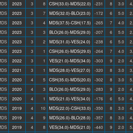
MDS
2023
3
8
CSH(33.0)-MDS(22.0)
-231
8
3.0
4
MDS
2023
3
7
MDS(32.0)-BLO(23.0)
-172
6
5.0
2
MDS
2023
3
4
MDS(37.5)-CSH(17.5)
-265
7
4.0
2
MDS
2023
3
3
BLO(26.0)-MDS(29.0)
-207
6
5.0
2
MDS
2023
3
2
MDS(31.0)-VES(24.0)
-238
6
5.0
2
MDS
2023
3
1
CSH(26.0)-MDS(29.0)
-264
7
4.0
3
MDS
2022
3
1
VES(21.0)-MDS(34.0)
-303
9
2.0
4
MDS
2021
3
1
MDS(28.0)-VES(27.0)
-320
8
3.0
3
MDS
2020
4
5
CSH(35.0)-MDS(20.0)
-302
8
3.0
5
MDS
2020
4
3
BLO(26.0)-MDS(29.0)
-283
9
2.0
4
MDS
2020
4
1
MDS(21.0)-VES(34.0)
-176
6
5.0
4
MDS
2019
4
10
MDS(22.0)-CSH(33.0)
-350
8
3.0
4
MDS
2019
4
9
MDS(26.0)-BLO(28.0)
-357
8
3.0
4
MDS
2019
4
8
VES(34.0)-MDS(21.0)
-440
9
2.0
5