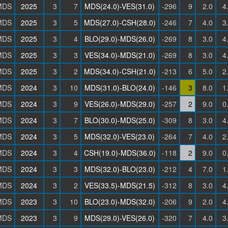
MDS
2025
3
7
MDS(24.0)-VES(31.0)
-296
9
2.0
4
MDS
2025
3
5
MDS(27.0)-CSH(28.0)
-246
7
4.0
3
MDS
2025
3
4
BLO(29.0)-MDS(26.0)
-269
8
3.0
4
MDS
2025
3
3
VES(34.0)-MDS(21.0)
-269
8
3.0
4
MDS
2025
3
2
MDS(34.0)-CSH(21.0)
-213
6
5.0
2
MDS
2024
3
10
MDS(31.0)-BLO(24.0)
-146
3
8.0
1
MDS
2024
3
9
VES(26.0)-MDS(29.0)
-257
2
9.0
0
MDS
2024
3
7
BLO(30.0)-MDS(25.0)
-309
8
3.0
4
MDS
2024
3
5
MDS(32.0)-VES(23.0)
-264
7
4.0
2
MDS
2024
3
4
CSH(19.0)-MDS(36.0)
-118
2
9.0
0
MDS
2024
3
3
MDS(32.0)-BLO(23.0)
-212
4
7.0
1
MDS
2024
3
2
VES(33.5)-MDS(21.5)
-312
8
3.0
4
MDS
2023
3
10
BLO(23.0)-MDS(32.0)
-206
9
2.0
4
MDS
2023
3
9
MDS(29.0)-VES(26.0)
-320
7
4.0
3