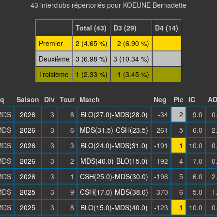
43 interclubs répertoriés pour KOEUNE Bernadette
Total (43)
D3 (29)
D4 (14)
Premier
2 (4.65 %)
2 (6.90 %)
Deuxième
3 (6.98 %)
3 (10.34 %)
Troisième
1 (2.33 %)
1 (3.45 %)
q
Saison
Div
Tour
Match
Neg
Plc
IC
AD
MDS
2026
3
8
BLO(27.0)-MDS(28.0)
-34
2
9.0
0
MDS
2026
3
6
MDS(31.5)-CSH(23.5)
-261
5
6.0
2
MDS
2026
3
3
BLO(24.0)-MDS(31.0)
-191
1
10.0
0
MDS
2026
3
2
MDS(40.0)-BLO(15.0)
-192
4
7.0
0
MDS
2026
3
1
CSH(25.0)-MDS(30.0)
-196
5
6.0
2
MDS
2025
3
9
CSH(17.0)-MDS(38.0)
-370
6
5.0
1
MDS
2025
3
8
BLO(15.0)-MDS(40.0)
-123
1
10.0
0