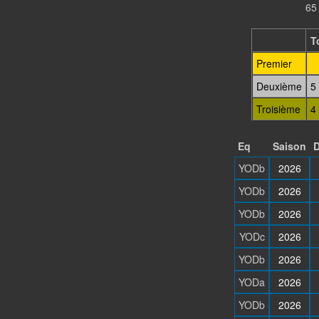
65 
T
Premier
Deuxième
5
Troisième
4
Eq
Saison
D
YODb
2026
YODb
2026
YODb
2026
YODc
2026
YODb
2026
YODa
2026
YODb
2026