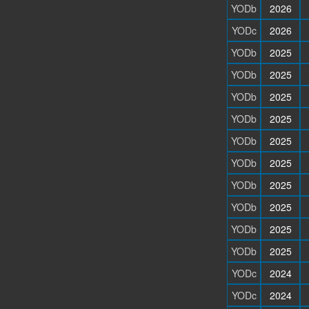
YODb
2026
YODc
2026
YODb
2025
YODb
2025
YODb
2025
YODb
2025
YODb
2025
YODb
2025
YODb
2025
YODb
2025
YODb
2025
YODb
2025
YODc
2024
YODc
2024