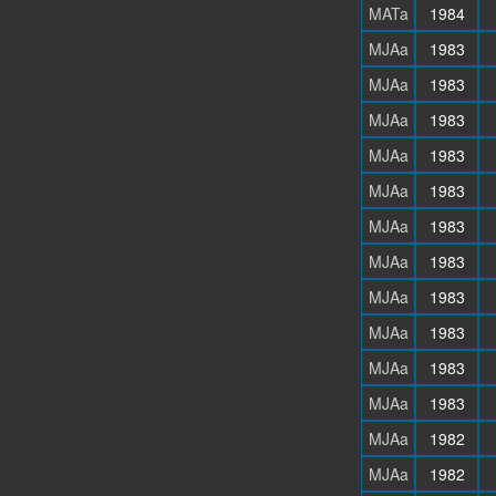
MATa
1984
MJAa
1983
MJAa
1983
MJAa
1983
MJAa
1983
MJAa
1983
MJAa
1983
MJAa
1983
MJAa
1983
MJAa
1983
MJAa
1983
MJAa
1983
MJAa
1982
MJAa
1982