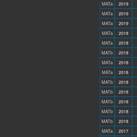
MATa
2019
MATa
2019
MATa
2019
MATa
2018
MATa
2018
MATb
2018
MATa
2018
MATa
2018
MATb
2018
MATb
2018
MATb
2018
MATb
2018
MATb
2018
MATa
2017