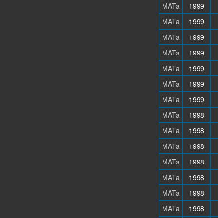
MATa
1999
MATa
1999
MATa
1999
MATa
1999
MATa
1999
MATa
1999
MATa
1999
MATa
1998
MATa
1998
MATa
1998
MATa
1998
MATa
1998
MATa
1998
MATa
1998