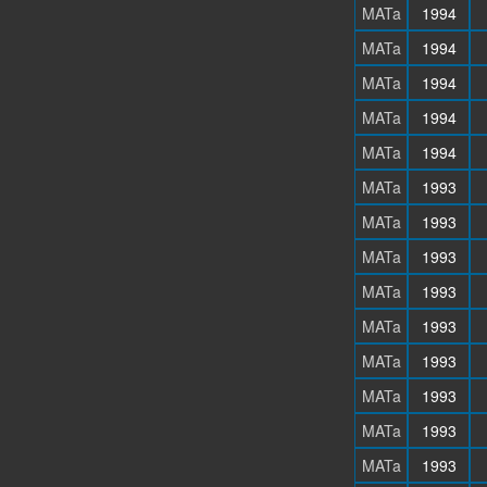
MATa
1994
MATa
1994
MATa
1994
MATa
1994
MATa
1994
MATa
1993
MATa
1993
MATa
1993
MATa
1993
MATa
1993
MATa
1993
MATa
1993
MATa
1993
MATa
1993