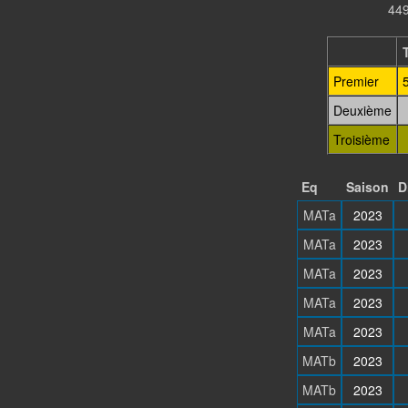
449
Premier
Deuxième
Troisième
Eq
Saison
D
MATa
2023
MATa
2023
MATa
2023
MATa
2023
MATa
2023
MATb
2023
MATb
2023