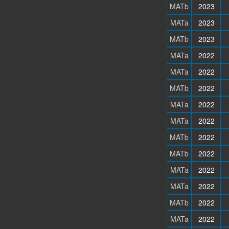
MATb
2023
MATa
2023
MATb
2023
MATa
2022
MATa
2022
MATb
2022
MATa
2022
MATa
2022
MATb
2022
MATb
2022
MATa
2022
MATa
2022
MATb
2022
MATa
2022