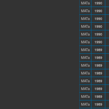
MATa
1990
MATa
1990
MATa
1990
MATa
1990
MATa
1990
MATa
1990
MATa
1989
MATa
1989
MATa
1989
MATa
1989
MATa
1989
MATa
1989
MATa
1989
MATa
1989