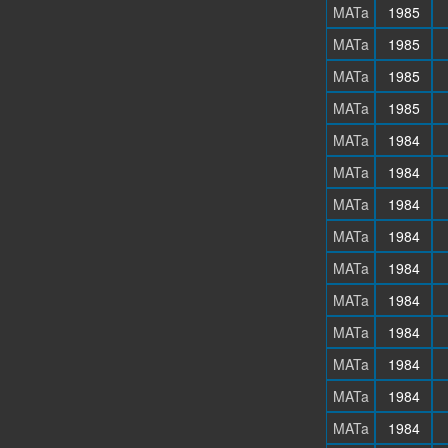
MATa
1985
MATa
1985
MATa
1985
MATa
1985
MATa
1984
MATa
1984
MATa
1984
MATa
1984
MATa
1984
MATa
1984
MATa
1984
MATa
1984
MATa
1984
MATa
1984