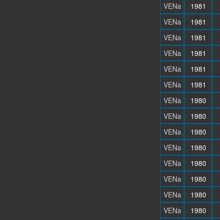
VENa
1981
VENa
1981
VENa
1981
VENa
1981
VENa
1981
VENa
1981
VENa
1980
VENa
1980
VENa
1980
VENa
1980
VENa
1980
VENa
1980
VENa
1980
VENa
1980