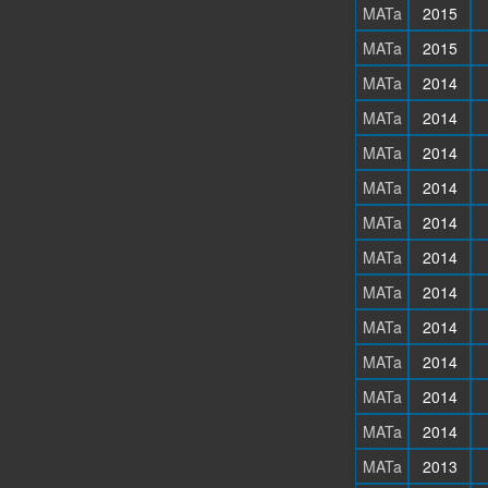
MATa
2015
MATa
2015
MATa
2014
MATa
2014
MATa
2014
MATa
2014
MATa
2014
MATa
2014
MATa
2014
MATa
2014
MATa
2014
MATa
2014
MATa
2014
MATa
2013