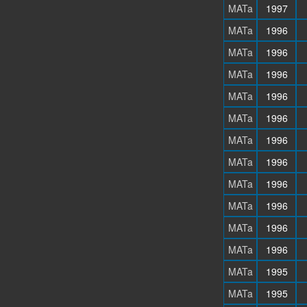
MATa
1997
MATa
1996
MATa
1996
MATa
1996
MATa
1996
MATa
1996
MATa
1996
MATa
1996
MATa
1996
MATa
1996
MATa
1996
MATa
1996
MATa
1995
MATa
1995