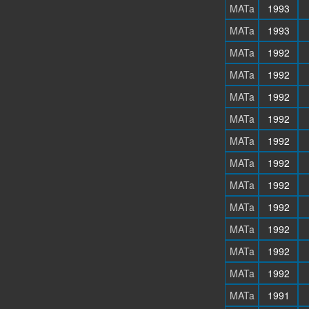
MATa
1993
MATa
1993
MATa
1992
MATa
1992
MATa
1992
MATa
1992
MATa
1992
MATa
1992
MATa
1992
MATa
1992
MATa
1992
MATa
1992
MATa
1992
MATa
1991