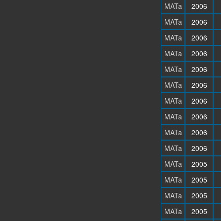
MATa
2006
MATa
2006
MATa
2006
MATa
2006
MATa
2006
MATa
2006
MATa
2006
MATa
2006
MATa
2006
MATa
2006
MATa
2005
MATa
2005
MATa
2005
MATa
2005