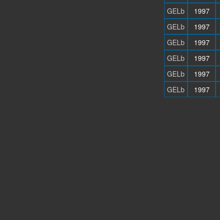
GELb
1997
GELb
1997
GELb
1997
GELb
1997
GELb
1997
GELb
1997