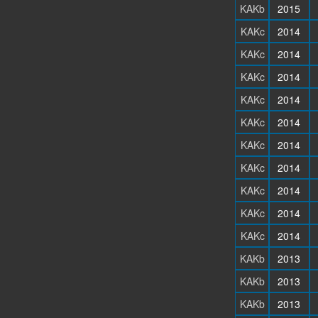
KAKb
2015
KAKc
2014
KAKc
2014
KAKc
2014
KAKc
2014
KAKc
2014
KAKc
2014
KAKc
2014
KAKc
2014
KAKc
2014
KAKc
2014
KAKb
2013
KAKb
2013
KAKb
2013