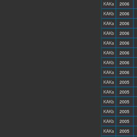
KAKa
2006
KAKb
2006
KAKa
2006
KAKb
2006
KAKa
2006
KAKb
2006
KAKb
2006
KAKa
2006
KAKa
2005
KAKa
2005
KAKb
2005
KAKb
2005
KAKb
2005
KAKa
2005