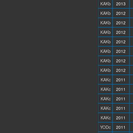
KAKb
2013
KAKb
2012
KAKb
2012
KAKb
2012
KAKb
2012
KAKb
2012
KAKb
2012
KAKb
2012
KAKc
2011
KAKc
2011
KAKc
2011
KAKc
2011
KAKc
2011
YODc
2011