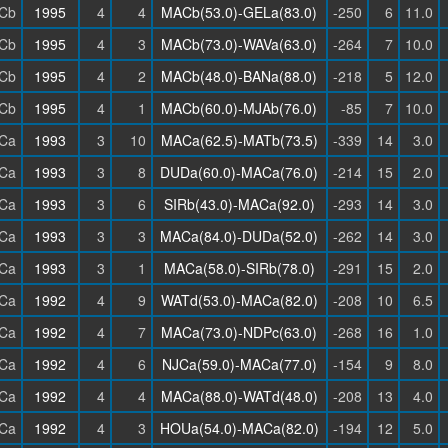
Cb
1995
4
4
MACb(53.0)-GELa(83.0)
-250
6
11.0
Cb
1995
4
3
MACb(73.0)-WAVa(63.0)
-264
7
10.0
Cb
1995
4
2
MACb(48.0)-BANa(88.0)
-218
5
12.0
Cb
1995
4
1
MACb(60.0)-MJAb(76.0)
-85
7
10.0
Ca
1993
3
10
MACa(62.5)-MATb(73.5)
-339
14
3.0
Ca
1993
3
8
DUDa(60.0)-MACa(76.0)
-214
15
2.0
Ca
1993
3
6
SIRb(43.0)-MACa(92.0)
-293
14
3.0
Ca
1993
3
3
MACa(84.0)-DUDa(52.0)
-262
14
3.0
Ca
1993
3
1
MACa(58.0)-SIRb(78.0)
-291
15
2.0
Ca
1992
4
9
WATd(53.0)-MACa(82.0)
-208
10
6.5
Ca
1992
4
7
MACa(73.0)-NDPc(63.0)
-268
16
1.0
Ca
1992
4
6
NJCa(59.0)-MACa(77.0)
-154
9
8.0
Ca
1992
4
4
MACa(88.0)-WATd(48.0)
-208
13
4.0
Ca
1992
4
3
HOUa(54.0)-MACa(82.0)
-194
12
5.0