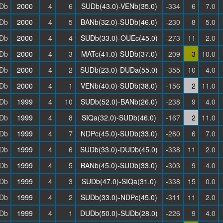
Db
2000
4
6
SUDb(43.0)-VENb(35.0)
-334
6
7.0
Db
2000
4
5
BANb(32.0)-SUDb(46.0)
-230
8
5.0
Db
2000
4
4
SUDb(33.0)-OUEc(45.0)
-273
11
2.0
Db
2000
4
3
MATc(41.0)-SUDb(37.0)
-209
3
10.0
Db
2000
4
2
SUDb(23.0)-DUDa(55.0)
-355
10
4.0
Db
2000
4
1
VENb(40.0)-SUDb(38.0)
-156
2
11.0
Db
1999
4
10
SUDb(52.0)-BANb(26.0)
-238
9
4.0
Db
1999
4
8
SIQa(32.0)-SUDb(46.0)
-167
2
11.0
Db
1999
4
7
NDPc(45.0)-SUDb(33.0)
-280
6
7.0
Db
1999
4
6
SUDb(33.0)-DUDb(45.0)
-338
11
2.0
Db
1999
4
5
BANb(45.0)-SUDb(33.0)
-303
9
4.0
Db
1999
4
3
SUDb(47.0)-SIQa(31.0)
-338
15
0.0
Db
1999
4
2
SUDb(33.0)-NDPc(45.0)
-311
11
2.0
Db
1999
4
1
DUDb(50.0)-SUDb(28.0)
-226
9
4.0