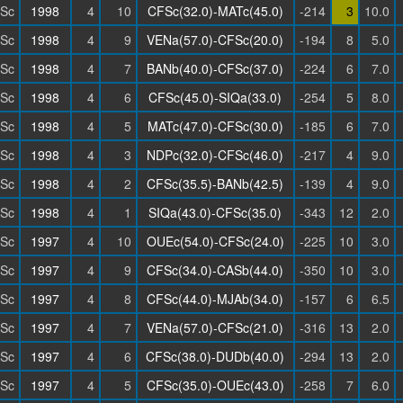
Sc
1998
4
10
CFSc(32.0)-MATc(45.0)
-214
3
10.0
Sc
1998
4
9
VENa(57.0)-CFSc(20.0)
-194
8
5.0
Sc
1998
4
7
BANb(40.0)-CFSc(37.0)
-224
6
7.0
Sc
1998
4
6
CFSc(45.0)-SIQa(33.0)
-254
5
8.0
Sc
1998
4
5
MATc(47.0)-CFSc(30.0)
-185
6
7.0
Sc
1998
4
3
NDPc(32.0)-CFSc(46.0)
-217
4
9.0
Sc
1998
4
2
CFSc(35.5)-BANb(42.5)
-139
4
9.0
Sc
1998
4
1
SIQa(43.0)-CFSc(35.0)
-343
12
2.0
Sc
1997
4
10
OUEc(54.0)-CFSc(24.0)
-225
10
3.0
Sc
1997
4
9
CFSc(34.0)-CASb(44.0)
-350
10
3.0
Sc
1997
4
8
CFSc(44.0)-MJAb(34.0)
-157
6
6.5
Sc
1997
4
7
VENa(57.0)-CFSc(21.0)
-316
13
2.0
Sc
1997
4
6
CFSc(38.0)-DUDb(40.0)
-294
13
2.0
Sc
1997
4
5
CFSc(35.0)-OUEc(43.0)
-258
7
6.0