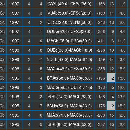
Sc
1997
4
4
CASb(42.0)-CFSc(36.0)
-188
13
1.0
Sc
1997
4
3
MJAb(50.0)-CFSc(28.0)
-169
11
4.0
Sc
1997
4
2
CFSc(22.0)-VENa(56.0)
-243
13
2.0
Sc
1997
4
1
DUDb(52.0)-CFSc(26.0)
-208
9
4.0
Cb
1996
4
9
MACb(65.0)-BRAc(50.0)
-411
6
11.0
Cb
1996
4
8
OUEc(88.0)-MACb(48.0)
-256
13
4.0
Ca
1996
3
7
NDPb(49.0)-MACa(87.0)
-139
14
3.0
Cb
1996
4
5
MACb(46.0)-CFSa(89.0)
-285
12
5.0
Cb
1996
4
4
BRAc(68.0)-MACb(68.0)
-196
2
15.0
Cb
1996
4
3
MACb(58.5)-OUEc(77.5)
-173
5
12.0
Cb
1996
4
2
SIRb(74.0)-MACb(62.0)
-158
4
13.0
Cb
1995
4
7
BANa(53.0)-MACb(83.0)
-175
2
15.0
Cb
1995
4
6
MJAb(79.0)-MACb(57.0)
-203
15
2.0
Cb
1995
4
5
SIRb(84.0)-MACb(52.0)
-387
15
2.0