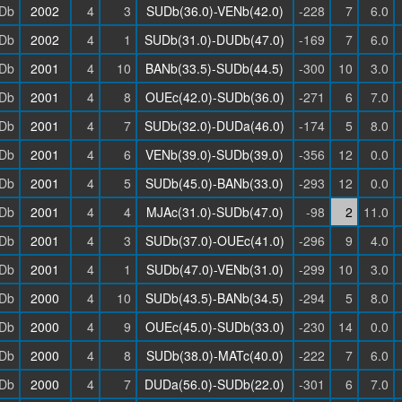
Db
2002
4
3
SUDb(36.0)-VENb(42.0)
-228
7
6.0
Db
2002
4
1
SUDb(31.0)-DUDb(47.0)
-169
7
6.0
Db
2001
4
10
BANb(33.5)-SUDb(44.5)
-300
10
3.0
Db
2001
4
8
OUEc(42.0)-SUDb(36.0)
-271
6
7.0
Db
2001
4
7
SUDb(32.0)-DUDa(46.0)
-174
5
8.0
Db
2001
4
6
VENb(39.0)-SUDb(39.0)
-356
12
0.0
Db
2001
4
5
SUDb(45.0)-BANb(33.0)
-293
12
0.0
Db
2001
4
4
MJAc(31.0)-SUDb(47.0)
-98
2
11.0
Db
2001
4
3
SUDb(37.0)-OUEc(41.0)
-296
9
4.0
Db
2001
4
1
SUDb(47.0)-VENb(31.0)
-299
10
3.0
Db
2000
4
10
SUDb(43.5)-BANb(34.5)
-294
5
8.0
Db
2000
4
9
OUEc(45.0)-SUDb(33.0)
-230
14
0.0
Db
2000
4
8
SUDb(38.0)-MATc(40.0)
-222
7
6.0
Db
2000
4
7
DUDa(56.0)-SUDb(22.0)
-301
6
7.0