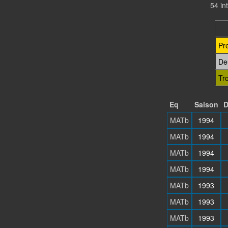
54 in
Pr
De
Tr
Eq
Saison
D
MATb
1994
MATb
1994
MATb
1994
MATb
1994
MATb
1993
MATb
1993
MATb
1993