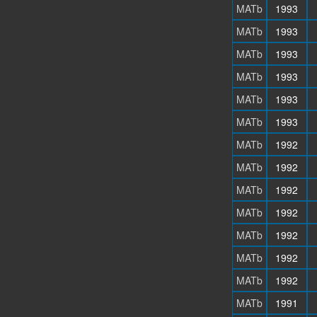
MATb
1993
MATb
1993
MATb
1993
MATb
1993
MATb
1993
MATb
1993
MATb
1992
MATb
1992
MATb
1992
MATb
1992
MATb
1992
MATb
1992
MATb
1992
MATb
1991