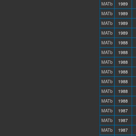
MATb
1989
MATb
1989
MATb
1989
MATb
1989
MATb
1988
MATb
1988
MATb
1988
MATb
1988
MATb
1988
MATb
1988
MATb
1988
MATb
1987
MATb
1987
MATb
1987