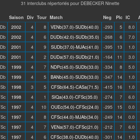
31 interclubs répertoriés pour DEBECKER Ninette
Saison
Div
Tour
Match
Neg
Plc
IC
Db
2002
4
8
VENb(37.0)-SUDb(40.0)
-293
5
8.0
Db
2002
4
6
DUDb(42.0)-SUDb(35.0)
-268
6
7.0
Db
2001
4
9
SUDb(37.0)-MJAc(41.0)
-395
13
1.0
Db
2001
4
2
DUDa(57.0)-SUDb(21.0)
-164
11
3.0
Db
1999
4
7
NDPc(45.0)-SUDb(33.0)
-334
8
5.0
Db
1999
4
5
BANb(45.0)-SUDb(33.0)
-347
14
1.0
Sb
1998
3
5
CFSb(64.5)-CASa(71.5)
-415
16
1.0
Sc
1998
4
1
SIQa(43.0)-CFSc(35.0)
-274
7
6.0
Sc
1997
4
10
OUEc(54.0)-CFSc(24.0)
-295
15
0.0
Sc
1997
4
8
CFSc(44.0)-MJAb(34.0)
-249
14
0.0
Sc
1997
4
7
VENa(57.0)-CFSc(21.0)
-212
7
6.0
Sc
1997
4
6
CFSc(38.0)-DUDb(40.0)
-301
14
1.0