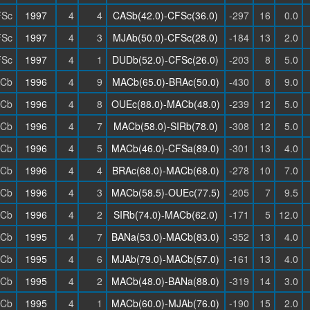
Sc
1997
4
4
CASb(42.0)-CFSc(36.0)
-297
16
0.0
Sc
1997
4
3
MJAb(50.0)-CFSc(28.0)
-184
13
2.0
Sc
1997
4
1
DUDb(52.0)-CFSc(26.0)
-203
8
5.0
Cb
1996
4
9
MACb(65.0)-BRAc(50.0)
-430
8
9.0
Cb
1996
4
8
OUEc(88.0)-MACb(48.0)
-239
12
5.0
Cb
1996
4
7
MACb(58.0)-SIRb(78.0)
-308
12
5.0
Cb
1996
4
5
MACb(46.0)-CFSa(89.0)
-301
13
4.0
Cb
1996
4
4
BRAc(68.0)-MACb(68.0)
-278
10
7.0
Cb
1996
4
3
MACb(58.5)-OUEc(77.5)
-205
7
9.5
Cb
1996
4
2
SIRb(74.0)-MACb(62.0)
-171
5
12.0
Cb
1995
4
7
BANa(53.0)-MACb(83.0)
-352
13
4.0
Cb
1995
4
6
MJAb(79.0)-MACb(57.0)
-161
13
4.0
Cb
1995
4
2
MACb(48.0)-BANa(88.0)
-319
14
3.0
Cb
1995
4
1
MACb(60.0)-MJAb(76.0)
-190
15
2.0