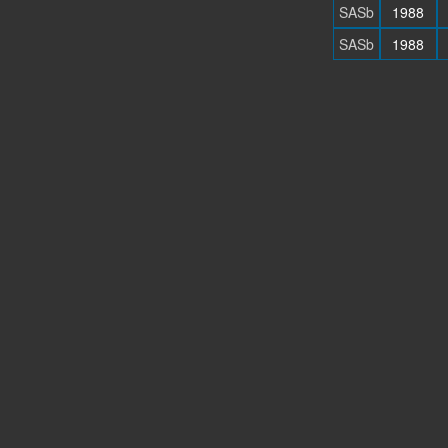
SASb
1988
SASb
1988