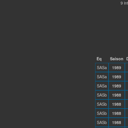
9 i
Eq
Saison
SASa
1989
SASa
1989
SASa
1989
SASb
1988
SASb
1988
SASb
1988
SASb
1988