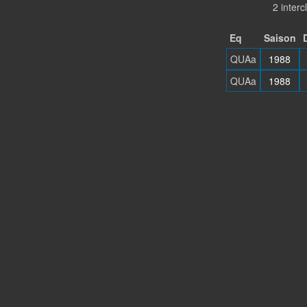
2 inter
Eq
Saison
QUAa
1988
QUAa
1988