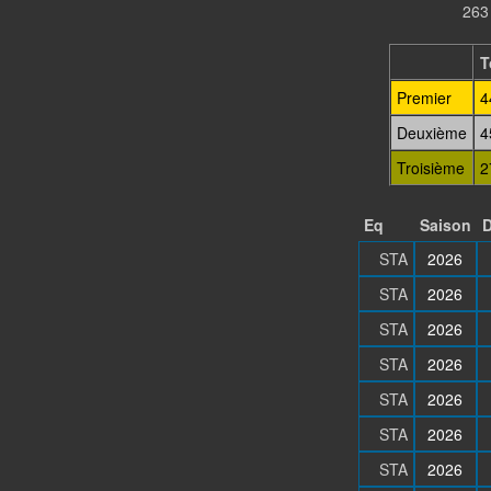
263
T
Premier
4
Deuxième
4
Troisième
2
Eq
Saison
D
STA
2026
STA
2026
STA
2026
STA
2026
STA
2026
STA
2026
STA
2026