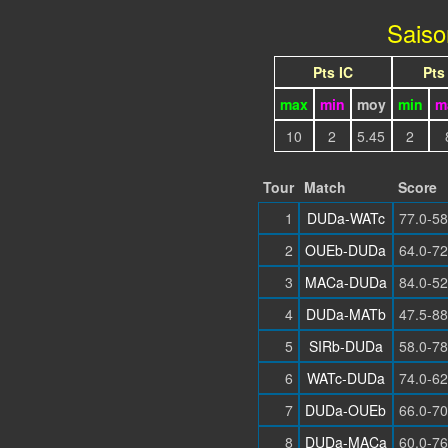
Sais
Pts IC
Pts
max
min
moy
min
m
10
2
5.45
2
Tour
Match
Score
1
DUDa-WATc
77.0-58
2
OUEb-DUDa
64.0-72
3
MACa-DUDa
84.0-52
4
DUDa-MATb
47.5-88
5
SIRb-DUDa
58.0-78
6
WATc-DUDa
74.0-62
7
DUDa-OUEb
66.0-70
8
DUDa-MACa
60.0-76