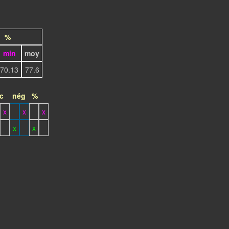
%
min
moy
70.13
77.6
c
nég
%
x
x
x
x
x