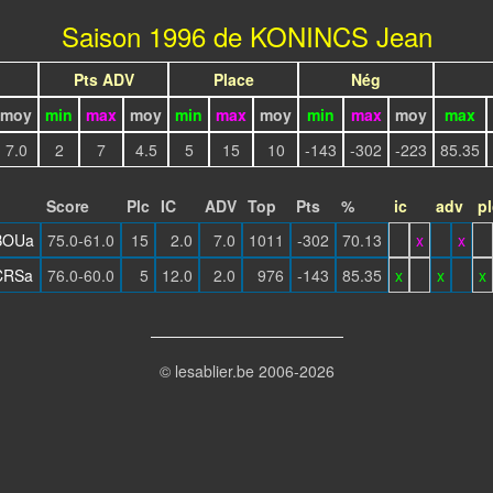
Saison 1996 de KONINCS Jean
Pts ADV
Place
Nég
moy
min
max
moy
min
max
moy
min
max
moy
max
7.0
2
7
4.5
5
15
10
-143
-302
-223
85.35
Score
Plc
IC
ADV
Top
Pts
%
ic
adv
pl
BOUa
75.0-61.0
15
2.0
7.0
1011
-302
70.13
x
x
CRSa
76.0-60.0
5
12.0
2.0
976
-143
85.35
x
x
x
© lesablier.be 2006-2026