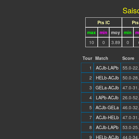
Sais
Pts IC
Pt
max
min
moy
min
m
10
0
3.89
0
Tour
Match
Score
1
ACJb-LAPb
55.0-22
2
HELb-ACJb
50.0-28
3
GELa-ACJb
47.0-31
4
LAPb-ACJb
26.0-52
5
ACJb-GELa
46.0-32
7
ACJb-HELb
47.0-31
8
ACJb-LAPb
53.0-25
9
HELb-ACJb
44.0-34