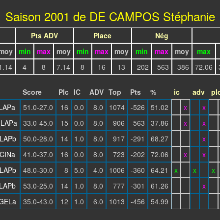
Saison 2001 de DE CAMPOS Stéphanie
Pts ADV
Place
Nég
moy
min
max
moy
min
max
moy
min
max
moy
max
1.14
4
8
7.14
8
16
13
-202
-563
-386
72.06
Score
Plc
IC
ADV
Top
Pts
%
ic
adv
pl
LAPa
51.0-27.0
16
0.0
8.0
1074
-526
51.02
x
x
LAPa
33.0-45.0
15
0.0
8.0
906
-563
37.86
x
x
LAPb
50.0-28.0
14
1.0
8.0
917
-291
68.27
x
CINa
41.0-37.0
16
0.0
8.0
723
-202
72.06
x
x
LAPb
48.0-30.0
8
5.0
4.0
1006
-360
64.21
x
x
x
LAPb
53.0-25.0
14
1.0
8.0
777
-301
61.26
x
GELa
35.0-43.0
12
1.0
6.0
1013
-456
54.99