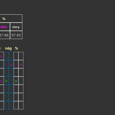
%
min
moy
37.86
57.93
c
nég
%
x
x
x
x
x
x