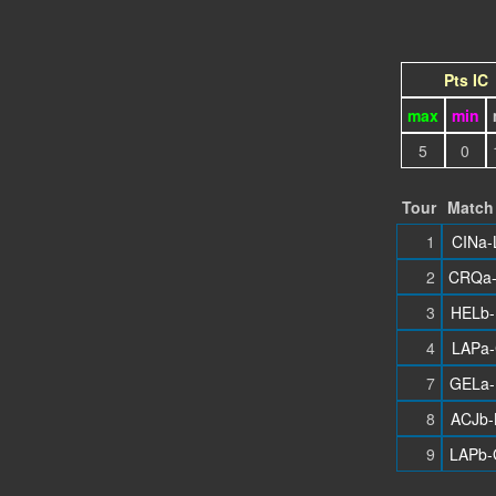
Pts IC
max
min
5
0
Tour
Match
1
CINa-
2
CRQa-
3
HELb-
4
LAPa-
7
GELa-
8
ACJb-
9
LAPb-