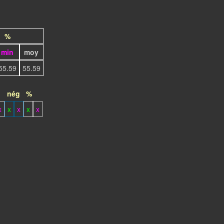
%
min
moy
55.59
55.59
nég
%
x
x
x
x
x