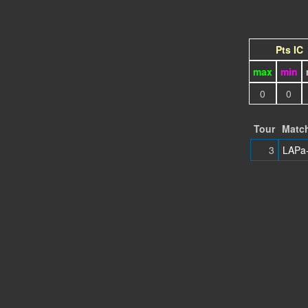
Pts IC
max
min
0
0
Tour
Matc
3
LAPa