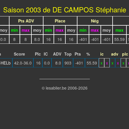
Saison 2003 de DE CAMPOS Stéphanie
Pts ADV
Place
Nég
moy
min
max
moy
min
max
moy
min
max
moy
max
0.0
8
8
8.0
16
16
16
-401
-401
-401
55.59
h
Score
Plc
IC
ADV
Top
Pts
%
ic
adv
plc
-HELb
42.0-36.0
16
0.0
8.0
903
-401
55.59
x
x
x
x
x
© lesablier.be 2006-2026