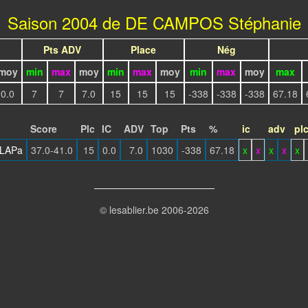
Saison 2004 de DE CAMPOS Stéphanie
Pts ADV
Place
Nég
moy
min
max
moy
min
max
moy
min
max
moy
max
0.0
7
7
7.0
15
15
15
-338
-338
-338
67.18
Score
Plc
IC
ADV
Top
Pts
%
ic
adv
pl
LAPa
37.0-41.0
15
0.0
7.0
1030
-338
67.18
x
x
x
x
x
© lesablier.be 2006-2026