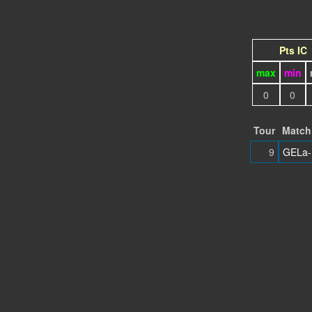
Pts IC
max
min
0
0
Tour
Match
9
GELa-