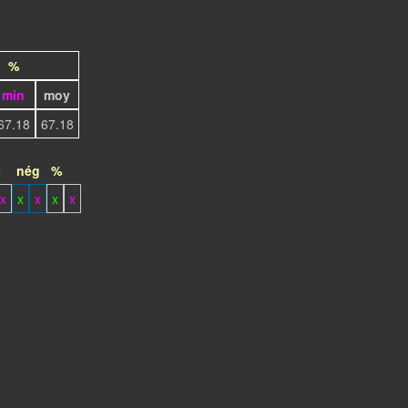
%
min
moy
67.18
67.18
c
nég
%
x
x
x
x
x