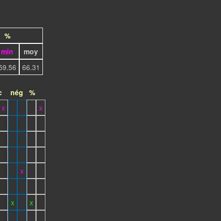
%
min
moy
59.56
66.31
c
nég
%
x
x
x
x
x