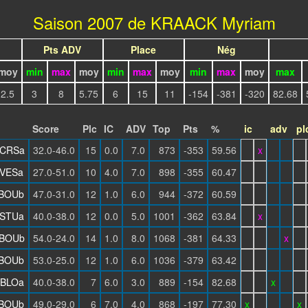
Saison 2007 de KRAACK Myriam
Pts ADV
Place
Nég
moy
min
max
moy
min
max
moy
min
max
moy
max
2.5
3
8
5.75
6
15
11
-154
-381
-320
82.68
Score
Plc
IC
ADV
Top
Pts
%
ic
adv
pl
CRSa
32.0-46.0
15
0.0
7.0
873
-353
59.56
x
VESa
27.0-51.0
10
4.0
7.0
898
-355
60.47
BOUb
47.0-31.0
12
1.0
6.0
944
-372
60.59
STUa
40.0-38.0
12
0.0
5.0
1001
-362
63.84
x
BOUb
54.0-24.0
14
1.0
8.0
1068
-381
64.33
x
BOUb
53.0-25.0
12
1.0
6.0
1036
-379
63.42
BLOa
40.0-38.0
7
6.0
3.0
889
-154
82.68
x
BOUb
49.0-29.0
6
7.0
4.0
868
-197
77.30
x
x