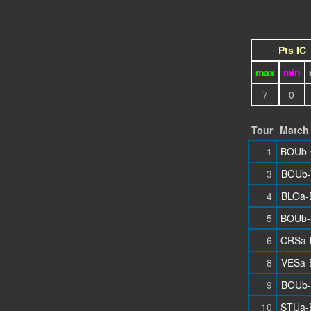
Pts IC
max
min
7
0
Tour
Match
1
BOUb-
3
BOUb-
4
BLOa-
5
BOUb-
6
CRSa-
8
VESa-
9
BOUb-
10
STUa-