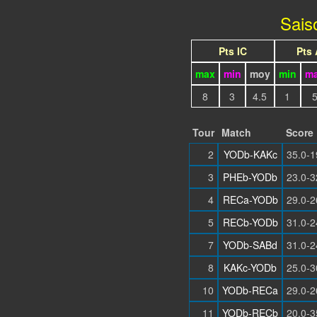
Sais
Pts IC
Pts
max
min
moy
min
m
8
3
4.5
1
Tour
Match
Score
2
YODb-KAKc
35.0-1
3
PHEb-YODb
23.0-3
4
RECa-YODb
29.0-2
5
RECb-YODb
31.0-2
7
YODb-SABd
31.0-2
8
KAKc-YODb
25.0-3
10
YODb-RECa
29.0-2
11
YODb-RECb
20.0-3