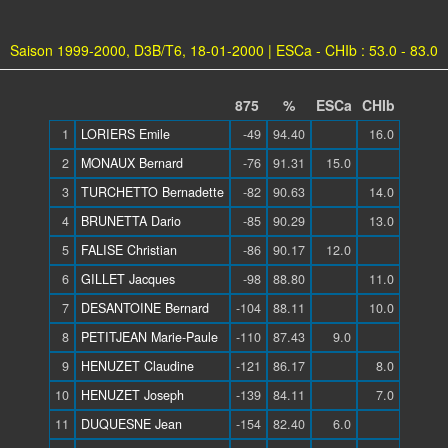
Saison 1999-2000, D3B/T6, 18-01-2000 | ESCa - CHIb : 53.0 - 83.0
875
%
ESCa
CHIb
1
LORIERS Emile
-49
94.40
16.0
2
MONAUX Bernard
-76
91.31
15.0
3
TURCHETTO Bernadette
-82
90.63
14.0
4
BRUNETTA Dario
-85
90.29
13.0
5
FALISE Christian
-86
90.17
12.0
6
GILLET Jacques
-98
88.80
11.0
7
DESANTOINE Bernard
-104
88.11
10.0
8
PETITJEAN Marie-Paule
-110
87.43
9.0
9
HENUZET Claudine
-121
86.17
8.0
10
HENUZET Joseph
-139
84.11
7.0
11
DUQUESNE Jean
-154
82.40
6.0