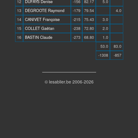
12
DUFAYS Denise
-156
82.17
5.0
13
DEGROOTE Raymond
-179
79.54
4.0
14
CANIVET Françoise
-215
75.43
3.0
15
COLLET Gaëtan
-238
72.80
2.0
16
BASTIN Claude
-273
68.80
1.0
53.0
83.0
-1308
-857
© lesablier.be 2006-2026