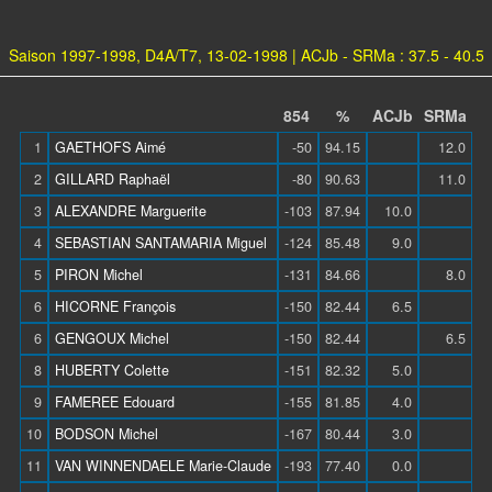
Saison 1997-1998, D4A/T7, 13-02-1998 | ACJb - SRMa : 37.5 - 40.5
854
%
ACJb
SRMa
1
GAETHOFS Aimé
-50
94.15
12.0
2
GILLARD Raphaël
-80
90.63
11.0
3
ALEXANDRE Marguerite
-103
87.94
10.0
4
SEBASTIAN SANTAMARIA Miguel
-124
85.48
9.0
5
PIRON Michel
-131
84.66
8.0
6
HICORNE François
-150
82.44
6.5
6
GENGOUX Michel
-150
82.44
6.5
8
HUBERTY Colette
-151
82.32
5.0
9
FAMEREE Edouard
-155
81.85
4.0
10
BODSON Michel
-167
80.44
3.0
11
VAN WINNENDAELE Marie-Claude
-193
77.40
0.0