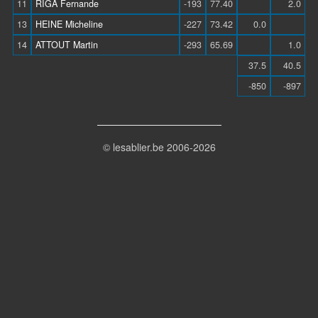
11
RIGA Fernande
-193
77.40
2.0
13
HEINE Micheline
-227
73.42
0.0
14
ATTOUT Martin
-293
65.69
1.0
37.5
40.5
-850
-897
© lesablier.be 2006-2026