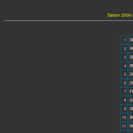
Saison 2000-
1
S
2
R
3
S
4
B
5
D
6
D
7
F
8
G
9
S
10
B
11
N