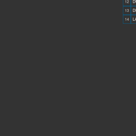
12
D
13
D
14
L