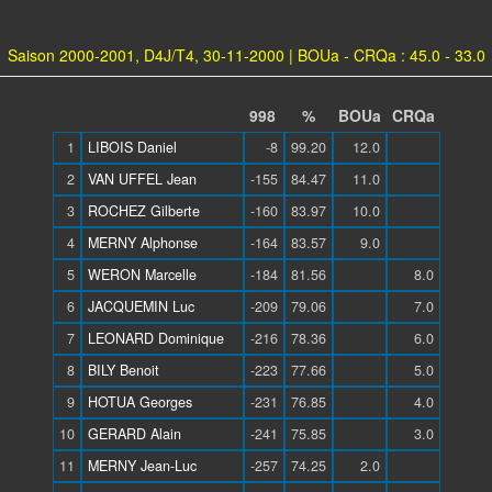
Saison 2000-2001, D4J/T4, 30-11-2000 | BOUa - CRQa : 45.0 - 33.0
998
%
BOUa
CRQa
1
LIBOIS Daniel
-8
99.20
12.0
2
VAN UFFEL Jean
-155
84.47
11.0
3
ROCHEZ Gilberte
-160
83.97
10.0
4
MERNY Alphonse
-164
83.57
9.0
5
WERON Marcelle
-184
81.56
8.0
6
JACQUEMIN Luc
-209
79.06
7.0
7
LEONARD Dominique
-216
78.36
6.0
8
BILY Benoit
-223
77.66
5.0
9
HOTUA Georges
-231
76.85
4.0
10
GERARD Alain
-241
75.85
3.0
11
MERNY Jean-Luc
-257
74.25
2.0