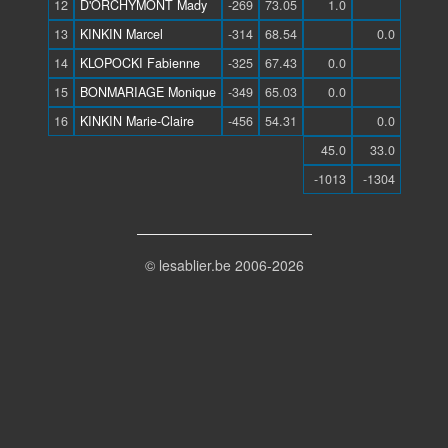
12
D'ORCHYMONT Mady
-269
73.05
1.0
13
KINKIN Marcel
-314
68.54
0.0
14
KLOPOCKI Fabienne
-325
67.43
0.0
15
BONMARIAGE Monique
-349
65.03
0.0
16
KINKIN Marie-Claire
-456
54.31
0.0
45.0
33.0
-1013
-1304
© lesablier.be 2006-2026