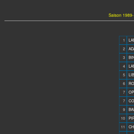
Saison 1989-
1
LA
2
AD
3
BI
4
LA
5
LI
6
RO
7
OP
7
CO
9
BAI
10
PI
11
CH