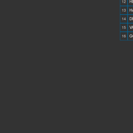
12
H
13
H
14
D
15
V
16
G