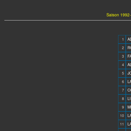
Saison 1992-
1
A
2
R
3
F
4
A
5
J
6
L
7
C
8
L
9
M
10
L
11
L