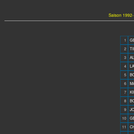
Saison 1992-
1
G
2
TI
3
AL
4
L
5
B
6
M
7
KI
8
B
9
JO
10
GE
11
CH