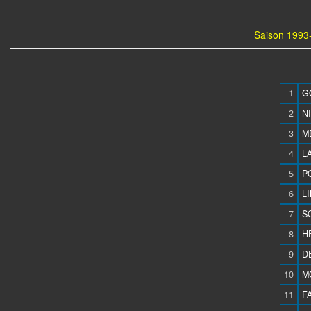
Saison 1993-
1
G
2
N
3
M
4
L
5
PO
6
L
7
S
8
HE
9
D
10
M
11
F