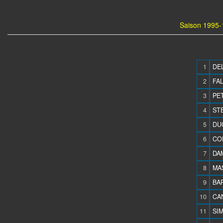
Saison 1995-
1
DE
2
FAL
3
PET
4
STE
5
DU
6
CO
7
DAM
8
MAS
9
BAR
10
CAN
11
SIM