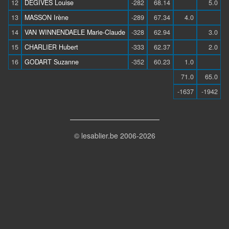
12
DEGIVES Louise
-282
68.14
5.0
13
MASSON Irène
-289
67.34
4.0
14
VAN WINNENDAELE Marie-Claude
-328
62.94
3.0
15
CHARLIER Hubert
-333
62.37
2.0
16
GODART Suzanne
-352
60.23
1.0
71.0
65.0
-1637
-1942
© lesablier.be 2006-2026