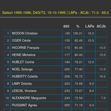
Saison 1995-1996, D4G/T2, 19-10-1995 | LAPa - ACJb : 71.0 - 65.0
885
%
LAPa
ACJb
1
WODON Christian
+55
106.21
16.0
2
OGER Cécile
-155
82.49
15.0
3
HICORNE François
-173
80.45
14.0
4
HEINE Micheline
-177
80.00
13.0
5
HUBLET Corine
-184
79.21
12.0
6
NOEL Solange
-200
77.40
11.0
7
HUBERTY Colette
-206
76.72
10.0
8
LAMY Dolorès
-224
74.69
9.0
9
LESCAL Vinciane
-233
73.67
8.0
10
ALEXANDRE Marguerite
-243
72.54
7.0
11
PUISSANT Agnès
-255
71.19
6.0