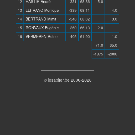
12
HASTIR André
-331
68.86
5.0
13
LEFRANC Monique
-339
68.11
4.0
14
BERTRAND Mima
-340
68.02
3.0
15
RONVAUX Eugénie
-360
66.13
2.0
16
VERMEREN Reine
-405
61.90
1.0
71.0
65.0
-1875
-2006
© lesablier.be 2006-2026