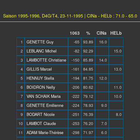
Saison 1995-1996, D4G/T4, 23-11-1995 | CINa - HELb : 71.0 - 65.0
1063
%
CINa
HELb
1
GENETTE Guy
-65
93.89
16.0
2
LEBLANC Michel
-82
92.29
15.0
3
LAMBOTTE Christiane
-150
85.89
14.0
4
GILLIS Marcel
-161
84.85
13.0
5
HENNUY Stella
-194
81.75
12.0
6
BOIDRON Nelly
-206
80.62
11.0
7
VAN SCHAIK Maria
-222
79.12
10.0
8
GENETTE Emilienne
-224
78.93
9.0
9
BODART Nicole
-251
76.39
8.0
10
LAMBOT Claude
-253
76.20
7.0
11
ADAM Marie-Thérèse
-298
71.97
6.0