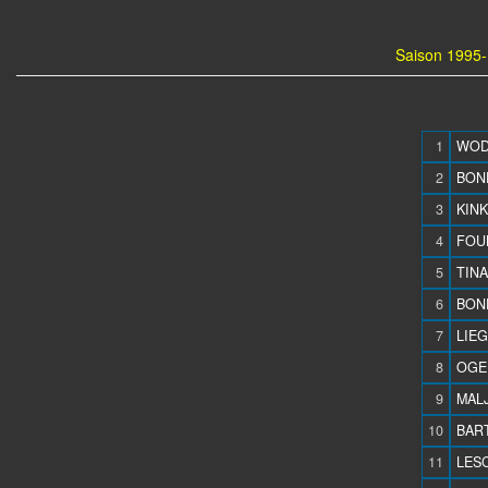
Saison 1995-
1
WODO
2
BON
3
KINK
4
FOU
5
TINA
6
BONE
7
LIEG
8
OGER
9
MAL
10
BAR
11
LESC