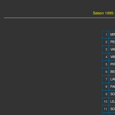
Saison 1995-
1
MI
2
PE
3
VA
4
VA
5
PI
6
BE
7
LA
8
FA
9
SO
10
LE
11
SO