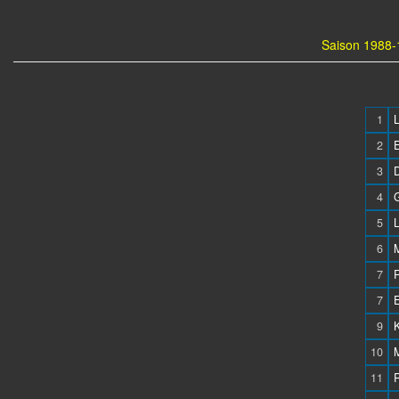
Saison 1988-
1
L
2
3
4
5
6
M
7
7
9
10
11