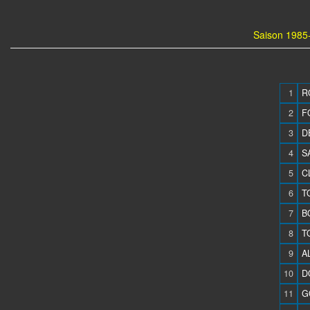
Saison 1985-
1
R
2
F
3
D
4
S
5
C
6
T
7
B
8
T
9
A
10
D
11
G