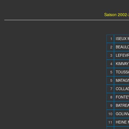
Saison 2002-
1
ISEUX M
2
BEAULOY
3
LEFEVRE
4
KIMVAY 
5
TOUSSA
5
MATAGN
7
COLLAD
8
FONTEY
9
BATREA
10
GOLIN
11
HEINE M