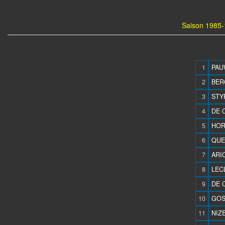
Saison 1985-
1
PAU
2
BER
3
STYP
4
DE 
5
HOR
6
QUE
7
ARIC
8
LEC
9
DE 
10
GOS
11
NIZE