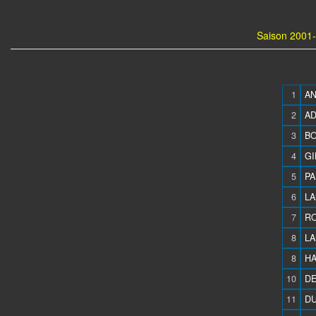
Saison 2001-
1
AN
2
AD
3
BO
4
GI
5
PA
6
LA
7
RO
8
LA
8
HA
10
DE
11
DU