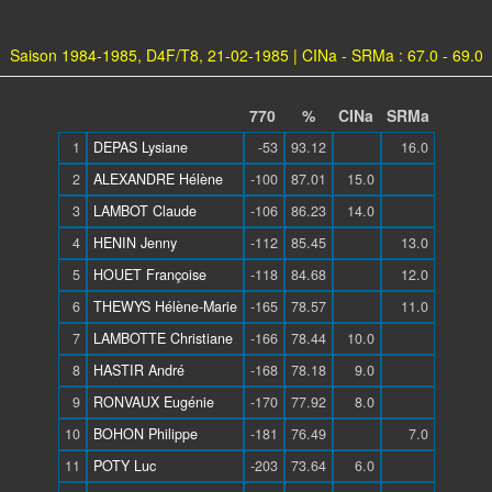
Saison 1984-1985, D4F/T8, 21-02-1985 | CINa - SRMa : 67.0 - 69.0
770
%
CINa
SRMa
1
DEPAS Lysiane
-53
93.12
16.0
2
ALEXANDRE Hélène
-100
87.01
15.0
3
LAMBOT Claude
-106
86.23
14.0
4
HENIN Jenny
-112
85.45
13.0
5
HOUET Françoise
-118
84.68
12.0
6
THEWYS Hélène-Marie
-165
78.57
11.0
7
LAMBOTTE Christiane
-166
78.44
10.0
8
HASTIR André
-168
78.18
9.0
9
RONVAUX Eugénie
-170
77.92
8.0
10
BOHON Philippe
-181
76.49
7.0
11
POTY Luc
-203
73.64
6.0