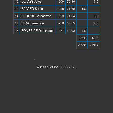
12
DEFAYS Jules
-209
72.86
5.0
13
BAIVIER Stella
-218
71.69
4.0
14
HERCOT Bernadette
-223
71.04
3.0
15
RIGA Fernande
-256
66.75
2.0
16
BONESIRE Dominique
-277
64.03
1.0
67.0
69.0
-1408
-1317
© lesablier.be 2006-2026