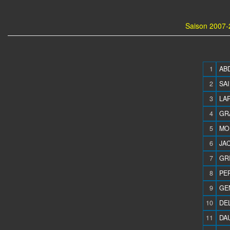
Saison 2007-
1
ABD
2
SAI
3
LAP
4
GR
5
MO
6
JAC
7
GRI
8
PER
9
GEN
10
DEL
11
DAU