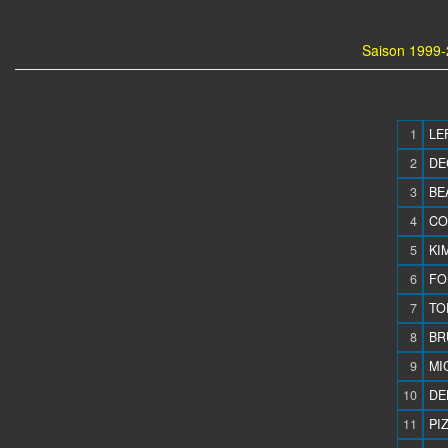
Saison 1999-
1
LE
2
DE
3
BE
4
CO
5
KIM
6
FO
7
TO
8
BR
9
MI
10
DE
11
PI