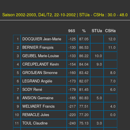
Saison 2002-2003, D4L/T2, 22-10-2002 | STUa - CSHa : 30.0 - 48.0
965
%
STUa
CSHa
1
DOCQUIER Jean-Marie
-125
87.05
12.0
2
BERNIER François
-130
86.53
11.0
3
GEUBEL Marie-Louise
-133
86.22
10.0
4
CREUPELANDT Kevin
-154
84.04
9.0
5
GROSJEAN Simonne
-160
83.42
8.0
6
LEGRAND Angèle
-173
82.07
7.0
7
SODY René
-179
81.45
6.0
8
ANSION Germaine
-185
80.83
5.0
9
WELVAERT Francis
-217
77.51
4.0
10
REMACLE Jules
-220
77.20
0.0
11
TOUL Claudine
-240
75.13
3.0