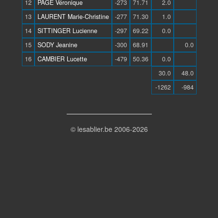
12
PAGE Véronique
-273
71.71
2.0
13
LAURENT Marie-Christine
-277
71.30
1.0
14
SITTINGER Lucienne
-297
69.22
0.0
15
SODY Jeanine
-300
68.91
0.0
16
CAMBIER Lucette
-479
50.36
0.0
30.0
48.0
-1262
-984
© lesablier.be 2006-2026