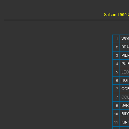
Saison 1999-
1
WOD
2
BRA
3
PIE
4
PUI
5
LEO
6
HOT
7
OGE
7
GOL
9
BAR
10
BILY
11
KINK