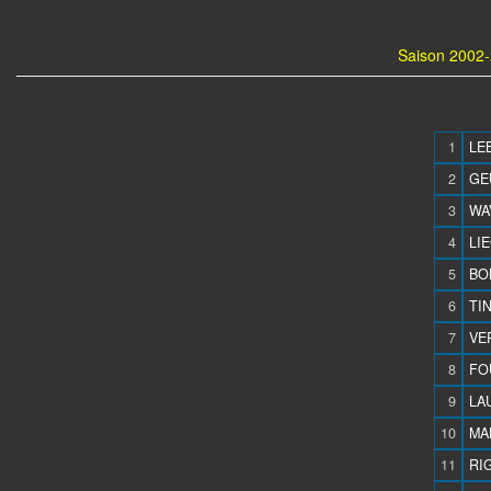
Saison 2002-
1
LE
2
GEU
3
WAV
4
LI
5
BO
6
TIN
7
VE
8
FO
9
LAU
10
MA
11
RIG