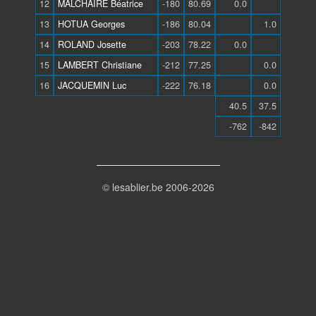
12
MALCHAIRE Béatrice
-180
80.69
0.0
13
HOTUA Georges
-186
80.04
1.0
14
ROLAND Josette
-203
78.22
0.0
15
LAMBERT Christiane
-212
77.25
0.0
16
JACQUEMIN Luc
-222
76.18
0.0
40.5
37.5
-762
-842
© lesablier.be 2006-2026