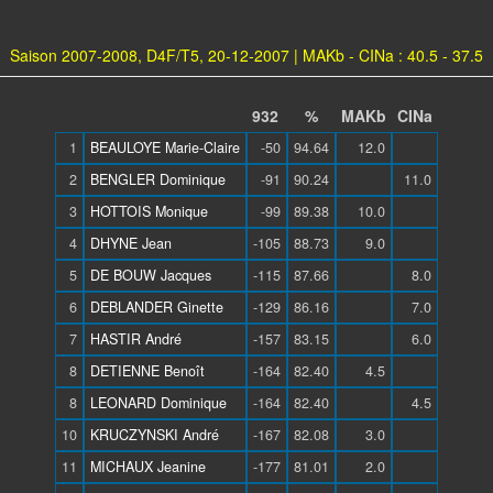
Saison 2007-2008, D4F/T5, 20-12-2007 | MAKb - CINa : 40.5 - 37.5
932
%
MAKb
CINa
1
BEAULOYE Marie-Claire
-50
94.64
12.0
2
BENGLER Dominique
-91
90.24
11.0
3
HOTTOIS Monique
-99
89.38
10.0
4
DHYNE Jean
-105
88.73
9.0
5
DE BOUW Jacques
-115
87.66
8.0
6
DEBLANDER Ginette
-129
86.16
7.0
7
HASTIR André
-157
83.15
6.0
8
DETIENNE Benoît
-164
82.40
4.5
8
LEONARD Dominique
-164
82.40
4.5
10
KRUCZYNSKI André
-167
82.08
3.0
11
MICHAUX Jeanine
-177
81.01
2.0