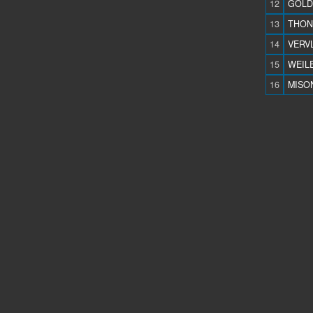
12
GOLDS
13
THONO
14
VERV
15
WEILE
16
MISON