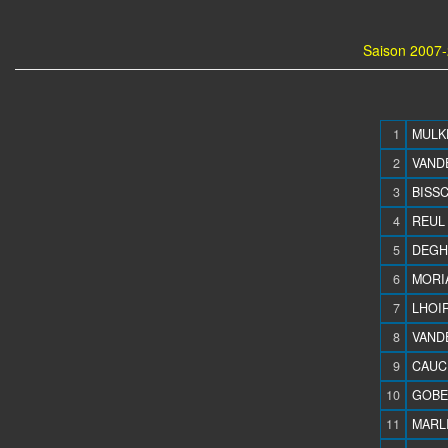
Saison 2007-
1
MULKE
2
VAND
3
BISSC
4
REUL 
5
DEGHE
6
MORIA
7
LHOIR
8
VAND
9
CAUCH
10
GOBER
11
MARLI