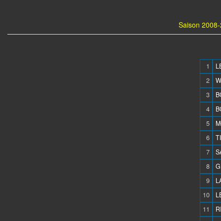
Saison 2008-
1
L
2
W
3
B
4
B
5
M
6
T
7
S
8
G
9
L
10
L
11
R