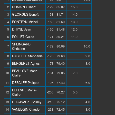
2
ROMAIN Gilbert
-129
85.07
15.0
3
GEORGES Benoît
-158
81.71
14.0
4
FONTEYN Michel
-159
81.60
13.0
5
DHYNE Jean
-160
81.48
12.0
6
POLLET Guido
-171
80.21
11.0
SPLINGARD
7
-172
80.09
10.0
Christine
8
RACETTE Stéphanie
-176
79.63
9.0
9
BERGERET Agnès
-178
79.40
8.0
BEAULOYE Marie-
10
-181
79.05
7.0
Claire
11
DESCLEE Philippe
-195
77.43
6.0
LEFEVRE Marie-
12
-205
76.27
5.0
Claire
13
CHOJNACKI Shirley
-215
75.12
4.0
14
VANBEGIN Claude
-238
72.45
3.0