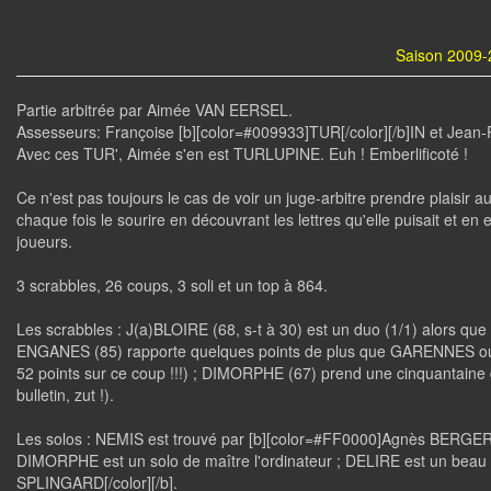
Saison 2009-
Partie arbitrée par Aimée VAN EERSEL.
Assesseurs: Françoise [b][color=#009933]TUR[/color][/b]IN et Jean-P
Avec ces TUR', Aimée s'en est TURLUPINE. Euh ! Emberlificoté !
Ce n'est pas toujours le cas de voir un juge-arbitre prendre plaisir
chaque fois le sourire en découvrant les lettres qu'elle puisait et en
joueurs.
3 scrabbles, 26 coups, 3 soli et un top à 864.
Les scrabbles : J(a)BLOIRE (68, s-t à 30) est un duo (1/1) alors que
ENGANES (85) rapporte quelques points de plus que GARENNES ou E
52 points sur ce coup !!!) ; DIMORPHE (67) prend une cinquantaine d
bulletin, zut !).
Les solos : NEMIS est trouvé par [b][color=#FF0000]Agnès BERGERET
DIMORPHE est un solo de maître l'ordinateur ; DELIRE est un beau 
SPLINGARD[/color][/b].