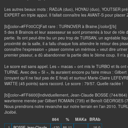
Les autres beaux mots : RADJA (duo), HOYAU (duo), YOUTSER préfé
EXPERT en triple appui. Il fallait connaître les AVANT-S pour placer
[b][color=#FF00CC]Fait rare : TURNOVER à Braine.[/color][/b]
5 des 8 Brainois et leur assesseur se sont promenés à tour de rôle d
partie. Ils ont peut-être bu un peu trop de TURSAN, un agréable li
proximité de la salle, il a fallu chaque fois attendre le retour des pis
connaître l'expression « pisser comme un mérinos » veut dire uriner 
premier pisseur, a dû abandonner la partie dès le 3ème coup. Il n'a 
Le score est sans appel. Les « macas » ont mis le TURBO et ils ont é
TURNE. Avec des « SI », ils auraient encore pu faire mieux : Gilb
(croyant qu'il ne faut pas de E final) et surtout Marie-Claire LEFEVRE
WATTE (45 points) sans raccord. Le score : 79/57. Quelle raclée !
[b][color=#FF6600]Individuellement, Jean-Claude BOSSE (744/864)
wavrienne menée par Gilbert ROMAIN (735) et Benoît GEORGES (706
Nous prendrons notre revanche sur notre terrain en l'an 2010. TUR
Jicébé.
864
%
MAKa
BRAb
1
BOSSE Jean-Claude
-120
86.11
16.0