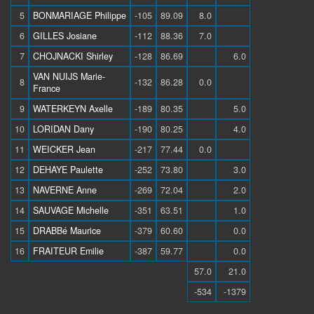
5
BONMARIAGE Philippe
-105
89.09
8.0
6
GILLES Josiane
-112
88.36
7.0
7
CHOJNACKI Shirley
-128
86.69
6.0
VAN NUIJS Marie-
8
-132
86.28
0.0
France
9
WATERKEYN Axelle
-189
80.35
5.0
10
LORIDAN Dany
-190
80.25
4.0
11
WEICKER Jean
-217
77.44
0.0
12
DEHAYE Paulette
-252
73.80
3.0
13
NAVERNE Anne
-269
72.04
2.0
14
SAUVAGE Michelle
-351
63.51
1.0
15
DRABBé Maurice
-379
60.60
0.0
16
FRAITEUR Emilie
-387
59.77
0.0
57.0
21.0
-534
-1379