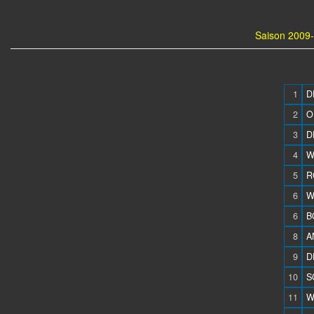
Saison 2009-
1
D
2
O
3
D
4
W
5
R
6
W
6
B
8
A
9
D
10
S
11
W